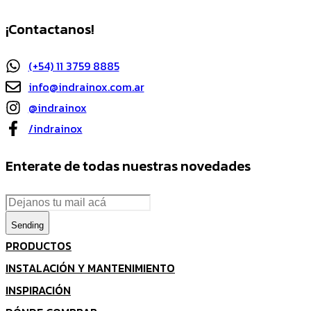
Saltar
Saltar
¡Contactanos!
los
a
enlaces
navegación
principal
(+54) 11 3759 8885
Saltar
info@indrainox.com.ar
al
contenido
@indrainox
/indrainox
Enterate de todas nuestras novedades
Sending
PRODUCTOS
INSTALACIÓN Y MANTENIMIENTO
INSPIRACIÓN