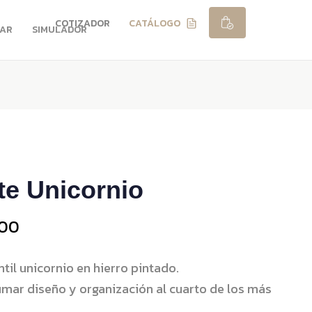
COTIZADOR
CATÁLOGO
RAR
SIMULADOR
te Unicornio
,00
ntil unicornio en hierro pintado.
umar diseño y organización al cuarto de los más