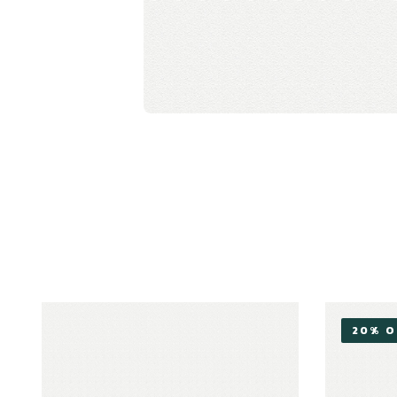
20% O