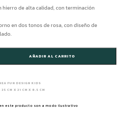
 hierro de alta calidad, con terminación
orno en dos tonos de rosa, con diseño de
lado.
AÑADIR AL CARRITO
NEA FUN DESIGN KIDS
:
25 CM X 21 CM X 8.5 CM
en este producto son a modo ilustrativo