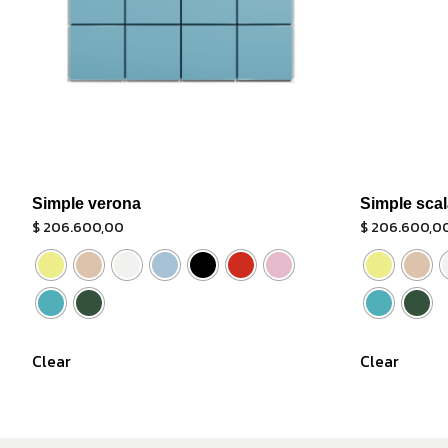
Simple verona
Simple scal
$
206.600,00
$
206.600,0
Clear
Clear