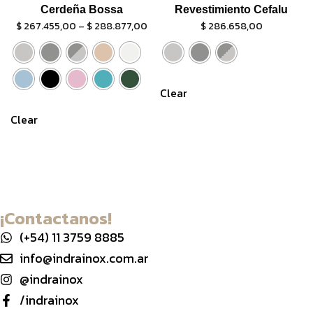
Cerdeña Bossa
Revestimiento Cefalu
$
267.455,00
–
$
288.877,00
$
286.658,00
Clear
Clear
¡Contactanos!
(+54) 11 3759 8885
info@indrainox.com.ar
@indrainox
/indrainox