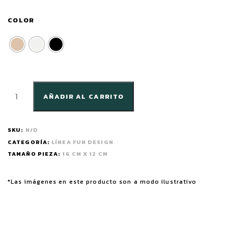
COLOR
AÑADIR AL CARRITO
SKU:
N/D
CATEGORÍA:
LÍNEA FUN DESIGN
TAMAÑO PIEZA:
16 CM X 12 CM
*Las imágenes en este producto son a modo ilustrativo