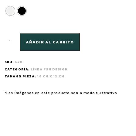
AÑADIR AL CARRITO
SKU:
N/D
CATEGORÍA:
LÍNEA FUN DESIGN
TAMAÑO PIEZA:
16 CM X 12 CM
*Las imágenes en este producto son a modo ilustrativo