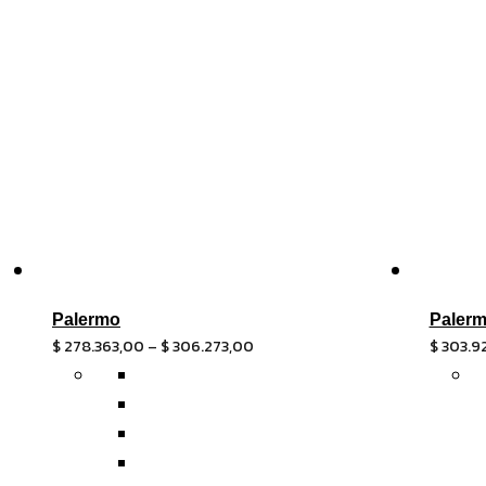
Palermo
Palerm
$
278.363,00
–
$
306.273,00
$
303.9