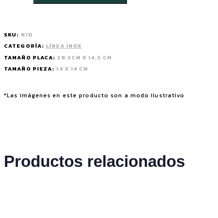
SKU:
N/D
CATEGORÍA:
LÍNEA INOX
TAMAÑO PLACA:
28,5CM X 14,5 CM
TAMAÑO PIEZA:
14 X 14 CM
*Las imágenes en este producto son a modo ilustrativo
Productos relacionados