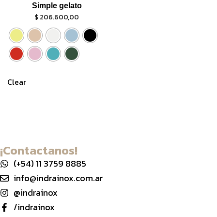
Simple gelato
$
206.600,00
Clear
¡Contactanos!
(+54) 11 3759 8885
info@indrainox.com.ar
@indrainox
/indrainox