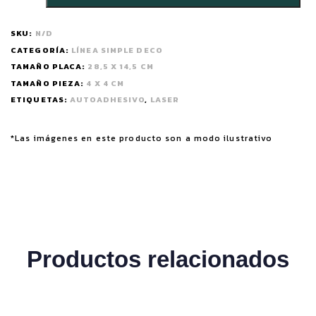
SKU:
N/D
CATEGORÍA:
LÍNEA SIMPLE DECO
TAMAÑO PLACA:
28,5 X 14,5 CM
TAMAÑO PIEZA:
4 X 4 CM
ETIQUETAS:
AUTOADHESIVO
,
LASER
*Las imágenes en este producto son a modo ilustrativo
Productos relacionados